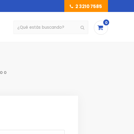
2 3210 7585
0
o o